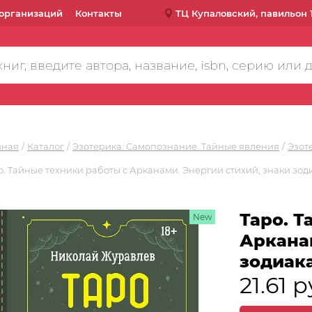
организаций
Контакты
ТЦ Купаловский, павильон 
вная
Каталог
Эзотерика. Самопознание. Тайные явления
Эзот
о. Тайные техники работы с Арканами. Энергии стихий, знаки зод
Таро. Т
New
Арканам
зодиака
21.61 р