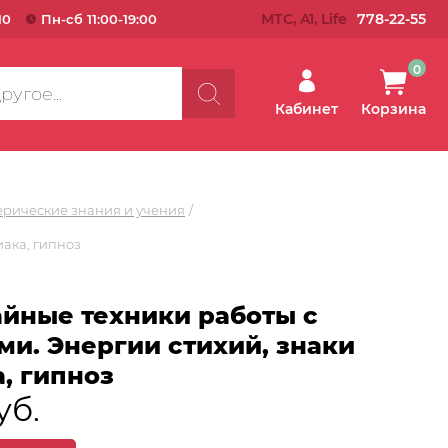
МТС, A1, Life
778-22-55
10
Пн-сб 11:00-19:00
0
Кабинет
Корзина
ерические знания и учения
иака, гипноз
айные техники работы с
и. Энергии стихий, знаки
, гипноз
уб.