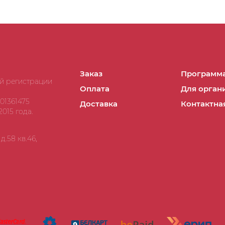
Заказ
Программа
ой регистрации
Оплата
Для орган
01361475
Доставка
Контактна
015 года.
.58 кв.46,