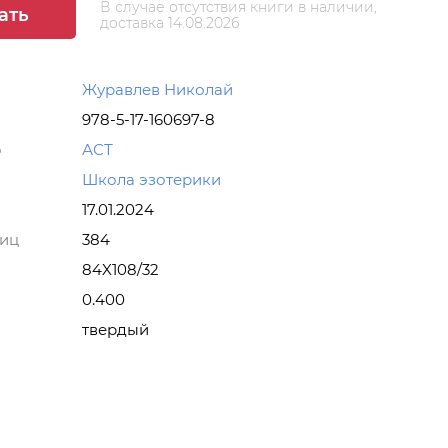
В случае отсутствия книги в наличии,
ать
доставка 14.08.2026
Журавлев Николай
978-5-17-160697-8
о
АСТ
Школа эзотерики
17.01.2024
ниц
384
84X108/32
0.400
твердый