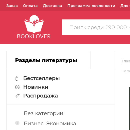
Заказ
Оплата
Доставка
Программа лояльности
Для 
Поиск
по
сайту
Разделы литературы
Гла
Тар
Бестселлеры
Новинки
Распродажа
Без категории
Бизнес. Экономика