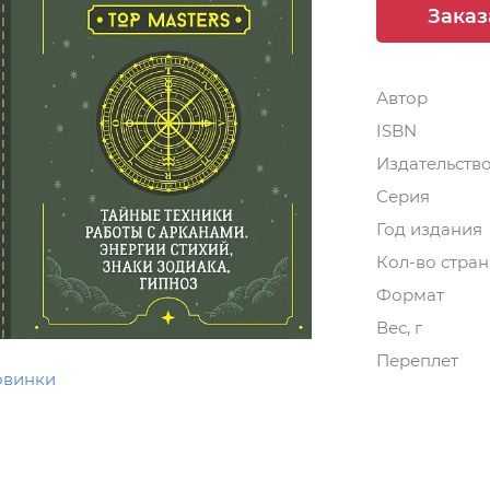
Заказ
Автор
ISBN
Издательств
Серия
Год издания
Кол-во стра
Формат
Вес, г
Переплет
овинки