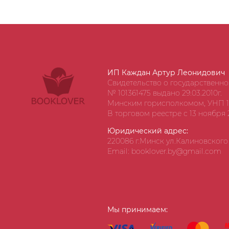
ИП Каждан Артур Леонидович
Свидетельство о государственн
№ 101361475 выдано 29.03.2010г.
Минским горисполкомом, УНП 1
В торговом реестре с 13 ноября 2
Юридический адрес:
220086 г.Минск ул.Калиновского д
Email: booklover.by@gmail.com
Мы принимаем: