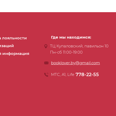
Где мы находимся:
 лояльности
изаций
ТЦ Купаловский, павильон 10
Пн-сб 11:00-19:00
я информация
booklover.by@gmail.com
778-22-55
МТС, А1, Life