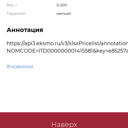
Вес, г
0.200
Переплет
мягкий
Аннотация
https://api3.eksmo.ru/v3/xlsxPricelist/annotatio
NOMCODE=ITD000000001415581&key=e85257a6
#новинки
Наверх