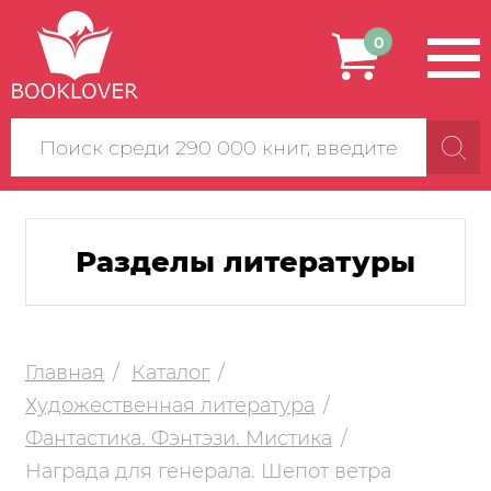
0
Поиск
по
сайту
Разделы литературы
Главная
Каталог
Художественная литература
Фантастика. Фэнтэзи. Мистика
Награда для генерала. Шепот ветра