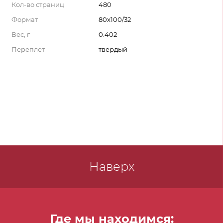
Кол-во страниц
480
Формат
80x100/32
Вес, г
0.402
Переплет
твердый
Наверх
Где мы находимся: