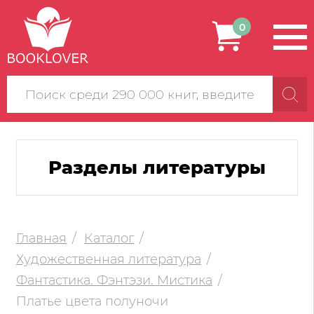
0
Поиск
по
сайту
Разделы литературы
Главная
Каталог
Художественная литература
Фантастика. Фэнтэзи. Мистика
Платье цвета полуночи