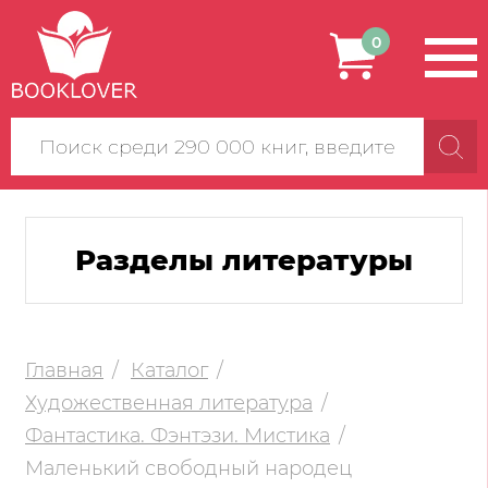
0
Поиск
по
сайту
Разделы литературы
Главная
Каталог
Художественная литература
Фантастика. Фэнтэзи. Мистика
Маленький свободный народец