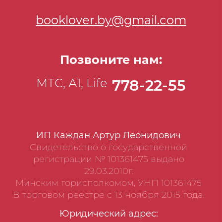
booklover.by@gmail.com
Позвоните нам:
МТС, А1, Life
778-22-55
ИП Каждан Артур Леонидович
Свидетельство о государственной
регистрации № 101361475 выдано
29.03.2010г.
Минским горисполкомом, УНП 101361475
В торговом реестре с 13 ноября 2015 года.
Юридический адрес: