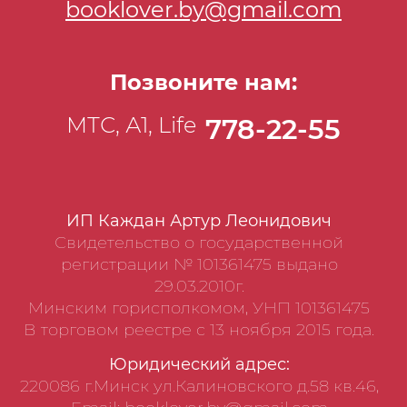
booklover.by@gmail.com
Позвоните нам:
МТС, А1, Life
778-22-55
ИП Каждан Артур Леонидович
Свидетельство о государственной
регистрации № 101361475 выдано
29.03.2010г.
Минским горисполкомом, УНП 101361475
В торговом реестре с 13 ноября 2015 года.
Юридический адрес:
220086 г.Минск ул.Калиновского д.58 кв.46,