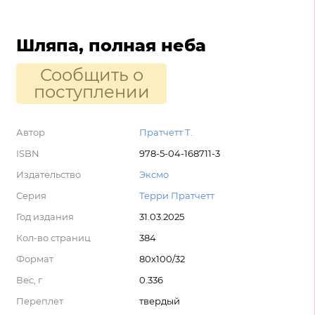
Шляпа, полная неба
Сообщить о
поступлении
Автор
Пратчетт Т.
ISBN
978-5-04-168711-3
Издательство
Эксмо
Серия
Терри Пратчетт
Год издания
31.03.2025
Кол-во страниц
384
Формат
80x100/32
Вес, г
0.336
Переплет
твердый