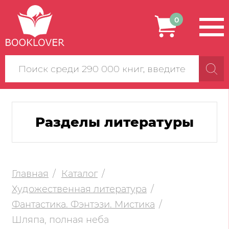
0
Поиск
по
сайту
Разделы литературы
Главная
Каталог
Художественная литература
Фантастика. Фэнтэзи. Мистика
Шляпа, полная неба