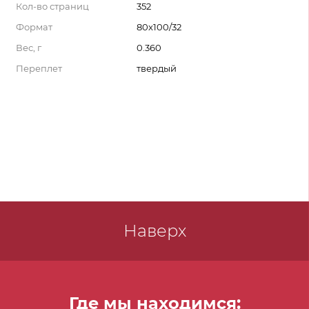
Кол-во страниц
352
Формат
80x100/32
Вес, г
0.360
Переплет
твердый
Наверх
Где мы находимся: