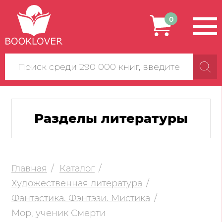
0
Поиск
по
сайту
Разделы литературы
Главная
Каталог
Художественная литература
Фантастика. Фэнтэзи. Мистика
Мор, ученик Смерти