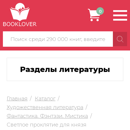
0
Поиск
по
сайту
Разделы литературы
Главная
Каталог
Художественная литература
Фантастика. Фэнтэзи. Мистика
Светлое проклятие для князя