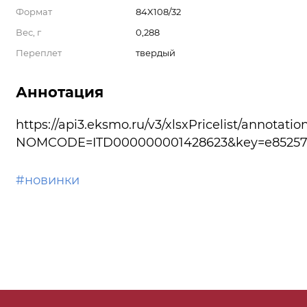
Формат
84X108/32
Вес, г
0,288
Переплет
твердый
Аннотация
https://api3.eksmo.ru/v3/xlsxPricelist/annotatio
NOMCODE=ITD000000001428623&key=e85257a
#новинки