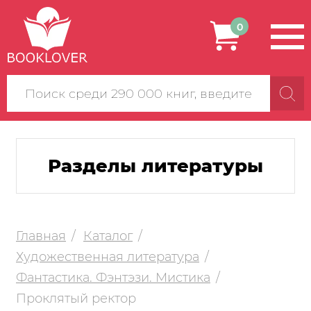
0
Поиск
по
сайту
Разделы литературы
Главная
Каталог
Художественная литература
Фантастика. Фэнтэзи. Мистика
Проклятый ректор