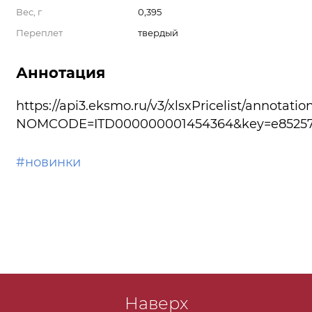
Вес, г
0,395
Переплет
твердый
Аннотация
https://api3.eksmo.ru/v3/xlsxPricelist/annotatio
NOMCODE=ITD000000001454364&key=e85257a
#новинки
Наверх