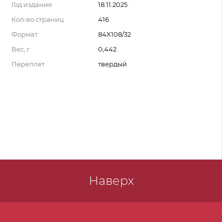
Год издания
18.11.2025
Кол-во страниц
416
Формат
84X108/32
Вес, г
0,442
Переплет
твердый
Наверх