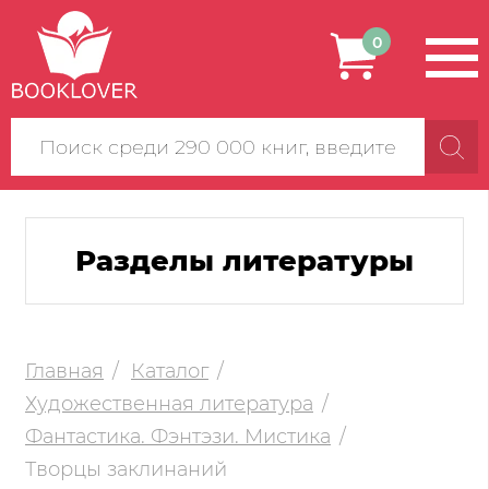
0
Поиск
по
сайту
Разделы литературы
Главная
Каталог
Художественная литература
Фантастика. Фэнтэзи. Мистика
Творцы заклинаний