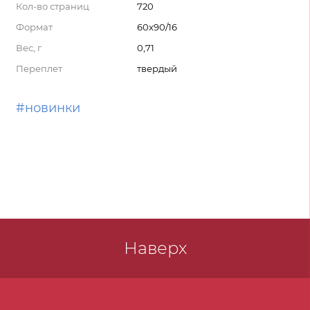
Кол-во страниц
720
Формат
60x90/16
Вес, г
0,71
Переплет
твердый
#новинки
Наверх