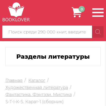
0
Поиск
по
сайту
Разделы литературы
Главная
Каталог
Художественная литература
Фантастика. Фэнтэзи. Мистика
S-T-I-K-S. Карат-1 (сборник)