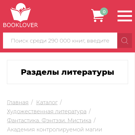
0
Поиск
по
сайту
Разделы литературы
Главная
Каталог
Художественная литература
Фантастика. Фэнтэзи. Мистика
Академия контролируемой магии