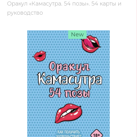
Оракул «Камасутра. 54 позы». 54 карты и
руководство
New