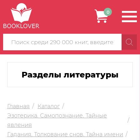
0
Поиск
по
сайту
Разделы литературы
Главная
Каталог
Эзотерика. Самопознание. Тайные
явления
Гадания. Толкование снов. Тайна имени