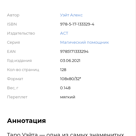
Автор
Уэйт Алекс
ISBN
978-5-17-133329-4
Издательство
АСТ
Серия
Магический помощник
EAN
9785171333294
Год издания
03.06.2021
Кол-во страниц
128
Формат
108x80/32*
Вес, г
0.148
Переплет
мягкий
Аннотация
Таро Уэйта — одна из самых знаменитых