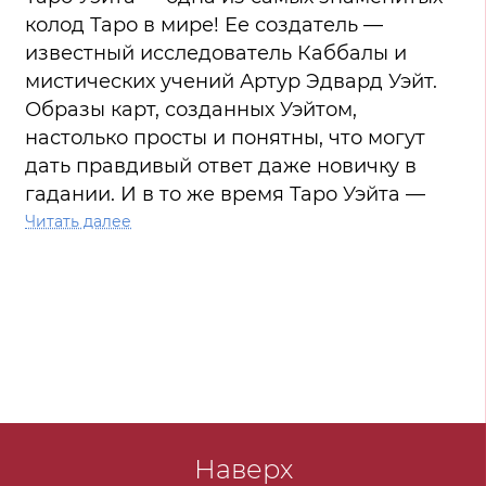
колод Таро в мире! Ее создатель —
известный исследователь Каббалы и
мистических учений Артур Эдвард Уэйт.
Образы карт, созданных Уэйтом,
настолько просты и понятны, что могут
дать правдивый ответ даже новичку в
гадании. И в то же время Таро Уэйта —
это серьезная эзотерическая практика,
Читать далее
которая поможет вам разобраться в себе
и своих чувствах, отделить истинные
желания от ложных, найти свой путь в
жизни, увидеть решение сложной
ситуации и понять намерения других
людей. Эта книга станет вашим
проводником по колоде Уэйта. Вы
получите максимально достоверную
Наверх
информацию о толковании карт, узнаете,