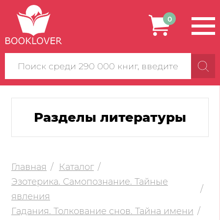
0
Поиск
по
сайту
Разделы литературы
Главная
Каталог
Эзотерика. Самопознание. Тайные
явления
Гадания. Толкование снов. Тайна имени