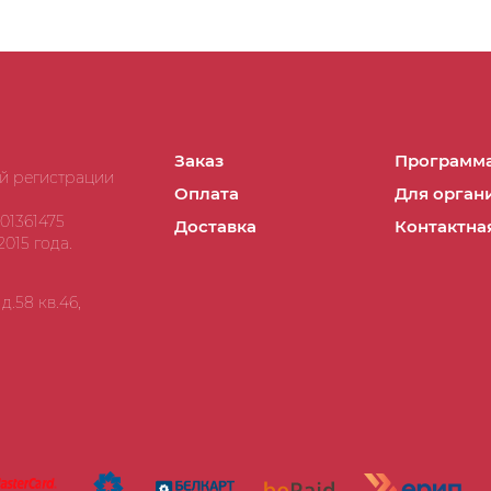
Заказ
Программа
ой регистрации
Оплата
Для орган
01361475
Доставка
Контактна
015 года.
.58 кв.46,