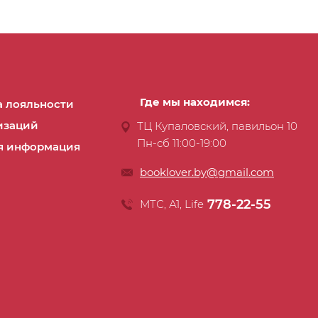
Где мы находимся:
 лояльности
изаций
ТЦ Купаловский, павильон 10
Пн-сб 11:00-19:00
я информация
booklover.by@gmail.com
778-22-55
МТС, А1, Life