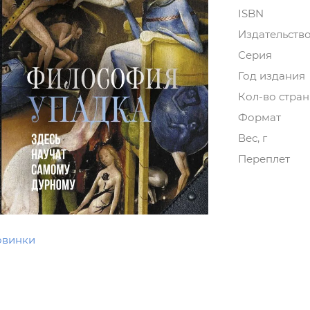
ISBN
Издательств
Серия
Год издания
Кол-во стра
Формат
Вес, г
Переплет
овинки