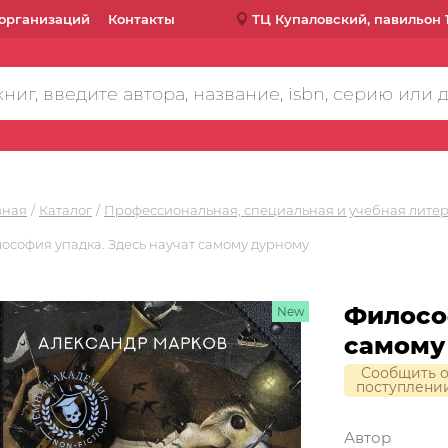
организаций
Контакты
ТЦ Купаловский, павильон 
вная
Каталог
Профессиональная, специальная и учебная лите
ософия упадка. Здесь научат самому дурному
Филосо
New
самому
Сообщить 
поступлени
Автор