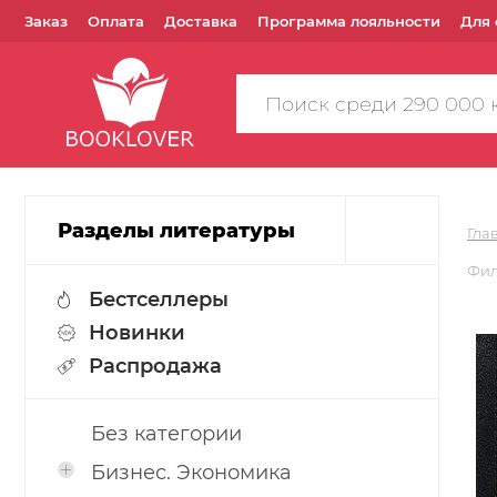
Заказ
Оплата
Доставка
Программа лояльности
Для 
Поиск
по
сайту
Разделы литературы
Гла
Фил
Бестселлеры
Новинки
Распродажа
Без категории
Бизнес. Экономика