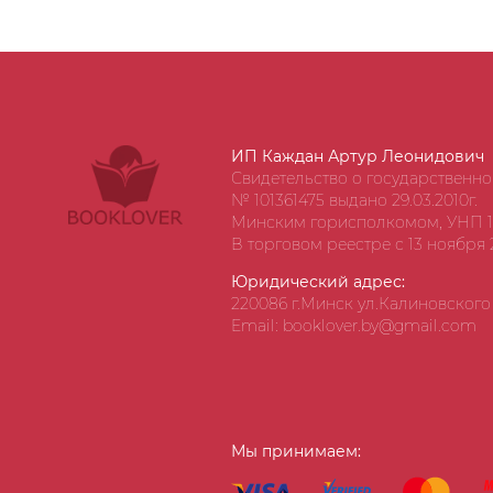
ИП Каждан Артур Леонидович
Свидетельство о государственн
№ 101361475 выдано 29.03.2010г.
Минским горисполкомом, УНП 1
В торговом реестре с 13 ноября 2
Юридический адрес:
220086 г.Минск ул.Калиновского д
Email: booklover.by@gmail.com
Мы принимаем: