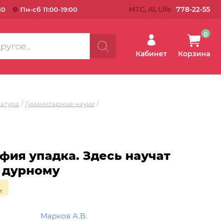
МТС, A1, Life
778-22-55
10
Пн-сб 11:00-19:00
0
Кабинет
Корзина
ратура
Гуманитарные науки
фия упадка. Здесь научат
 дурному
о
и
Марков А.В.