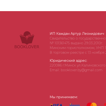
ИП Каждан Артур Леонидович
Свидетельство о государственн
№ 101361475 выдано 29.03.2010г.
Минским горисполкомом, УНП 1
В торговом реестре с 13 ноября 2
Юридический адрес:
220086 г.Минск ул.Калиновского д
Email: booklover.by@gmail.com
Мы принимаем: