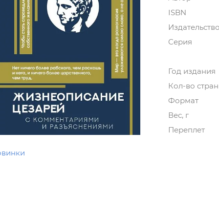
ISBN
Издательств
Серия
Год издания
Кол-во стра
Формат
Вес, г
Переплет
овинки