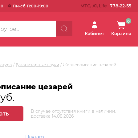
МТС, A1, Life
778-22-55
10
Пн-сб 11:00-19:00
0
Кабинет
Корзина
ратура
Гуманитарные науки
Жизнеописание цезарей
писание цезарей
руб.
В случае отсутствия книги в наличии,
ать
доставка 14.08.2026
Плутарх