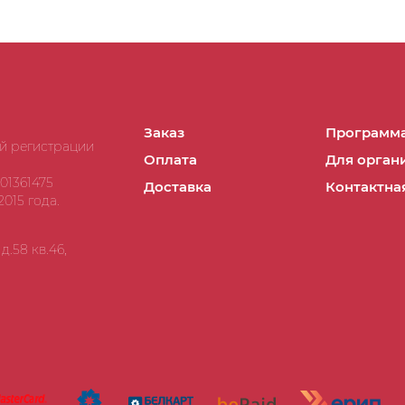
Заказ
Программа
ой регистрации
Оплата
Для орган
01361475
Доставка
Контактна
015 года.
.58 кв.46,