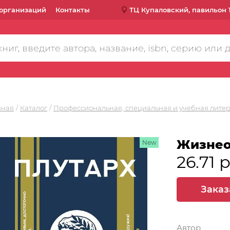
организаций
Контакты
ТЦ Купаловский, павильон 
вная
Каталог
Профессиональная, специальная и учебная лите
Жизнео
New
26.71 
Заказ
Автор