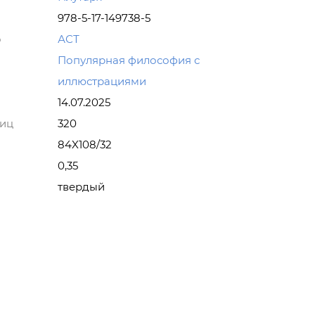
978-5-17-149738-5
о
АСТ
Популярная философия с
иллюстрациями
14.07.2025
ниц
320
84X108/32
0,35
твердый