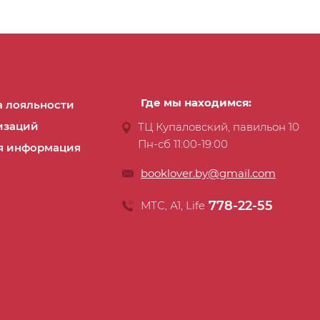
Где мы находимся:
 лояльности
изаций
ТЦ Купаловский, павильон 10
Пн-сб 11:00-19:00
я информация
booklover.by@gmail.com
778-22-55
МТС, А1, Life