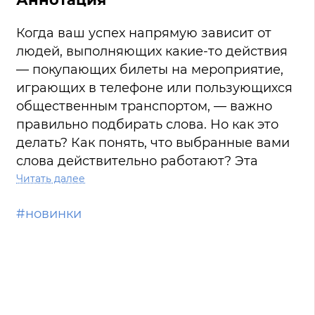
Когда ваш успех напрямую зависит от
людей, выполняющих какие-то действия
— покупающих билеты на мероприятие,
играющих в телефоне или пользующихся
общественным транспортом, — важно
правильно подбирать слова. Но как это
делать? Как понять, что выбранные вами
слова действительно работают? Эта
книга поможет вам освоить методы
Читать далее
создания UX-текстов, расскажет о
#новинки
базовых инструментах и научит
подбирать слова, которые соответствуют
вашим целям. Благодаря этой книге вы
научитесь: • использовать модели и
паттерны UX-текста, соответствующие
принципам и ценностям вашего бренда; •