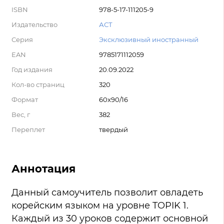
ISBN
978-5-17-111205-9
Издательство
АСТ
Серия
Эксклюзивный иностранный
EAN
9785171112059
Год издания
20.09.2022
Кол-во страниц
320
Формат
60x90/16
Вес, г
382
Переплет
твердый
Аннотация
Данный самоучитель позволит овладеть
корейским языком на уровне TOPIK 1.
Каждый из 30 уроков содержит основной