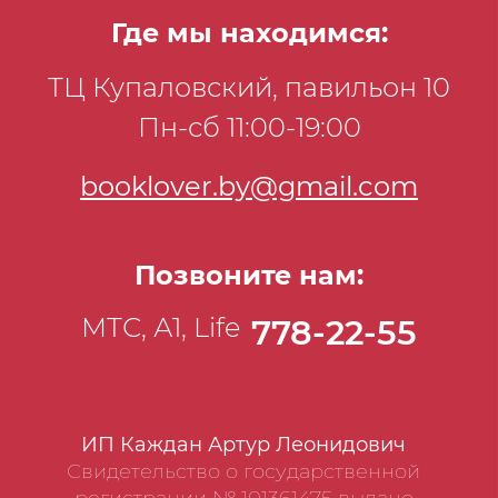
самостоятельно и нацеленных на
Где мы находимся:
успешное овладение языком, а также для
студентов высших языковых и
ТЦ Купаловский, павильон 10
неязыковых учебных заведений,
Пн-сб 11:00-19:00
изучающих корейский язык.
booklover.by@gmail.com
Позвоните нам:
МТС, А1, Life
778-22-55
ИП Каждан Артур Леонидович
Свидетельство о государственной