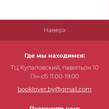
французского издания 1884 года. Второй
том дополнен впервые переведенными
на русский язык текстами Вальтера
Скотта, сопровождавшими самое первое
и последнее авторское издание романа.
Наверх
Где мы находимся:
ТЦ Купаловский, павильон 10
Пн-сб 11:00-19:00
booklover.by@gmail.com
Позвоните нам: