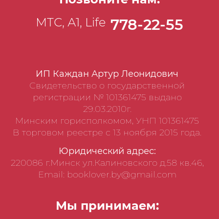
МТС, А1, Life
778-22-55
ИП Каждан Артур Леонидович
Свидетельство о государственной
регистрации № 101361475 выдано
29.03.2010г.
Минским горисполкомом, УНП 101361475
В торговом реестре с 13 ноября 2015 года.
Юридический адрес:
220086 г.Минск ул.Калиновского д.58 кв.46,
Email: booklover.by@gmail.com
Мы принимаем: