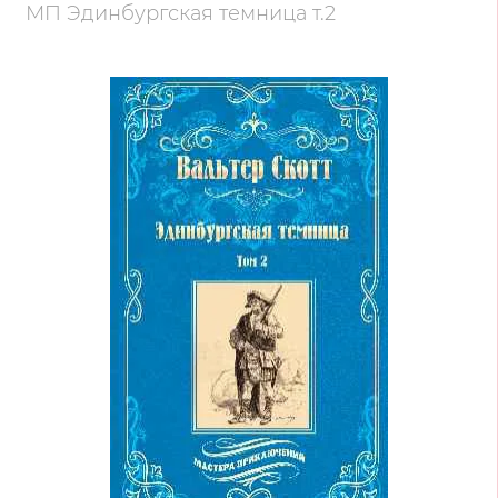
МП Эдинбургская темница т.2