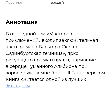
Переплет
твердый
Аннотация
В очередной том «Мастеров
приключений» входит заключительная
часть романа Вальтера Скотта
«Эдинбургская темница», ярко
рисующего время и нравы, царившие
в сердце Туманного Альбиона при
короле-чужеземце Георге II Ганноверском.
Книга считается одной из лучших
в творческом наследии писателя.
Читать далее
Настоящий двухтомник включает в себя
полный комплект оригинальных
иллюстраций (более 150), созданных для