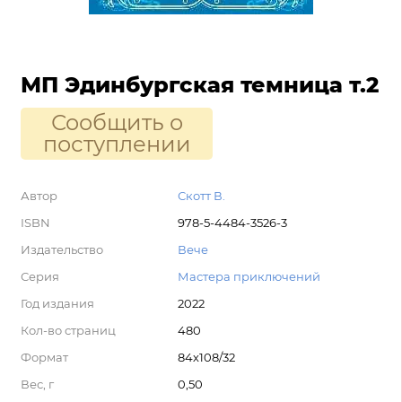
МП Эдинбургская темница т.2
Сообщить о
поступлении
Автор
Скотт В.
ISBN
978-5-4484-3526-3
Издательство
Вече
Серия
Мастера приключений
Год издания
2022
Кол-во страниц
480
Формат
84х108/32
Вес, г
0,50