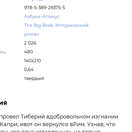
978-5-389-29375-5
о
Азбука-Аттикус
The Big Book. Исторический
роман
2 026
ниц
480
140х210
0,64
твердый
ия
 провел Тиберий вдобровольном изгнании
Капри, ивот он вернулся вРим. Узнав, что