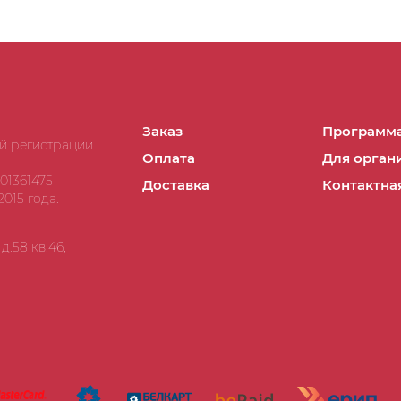
Заказ
Программа
ой регистрации
Оплата
Для орган
01361475
Доставка
Контактна
015 года.
.58 кв.46,