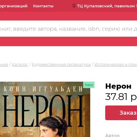
организаций
Контакты
ТЦ Купаловский, павильон 
вная
Каталог
Художественная литература
Историческая и при
Нерон
New
37.81 
Заказ
Автор