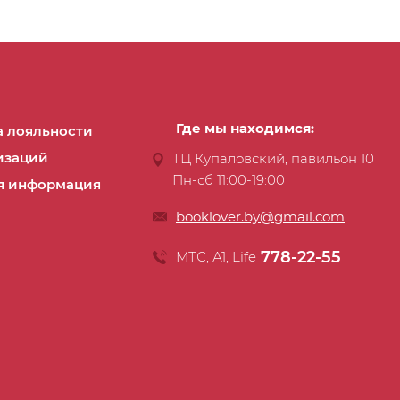
Где мы находимся:
 лояльности
изаций
ТЦ Купаловский, павильон 10
Пн-сб 11:00-19:00
я информация
booklover.by@gmail.com
778-22-55
МТС, А1, Life