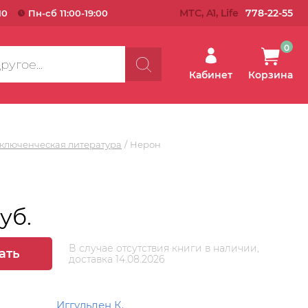
МТС, A1, Life
778-22-55
10
Пн-сб 11:00-19:00
0
Кабинет
Корзина
ключенческая литература
Нерон
руб.
В случае отсутствия книги в наличии,
ать
доставка 14.08.2026
Иггульден К.