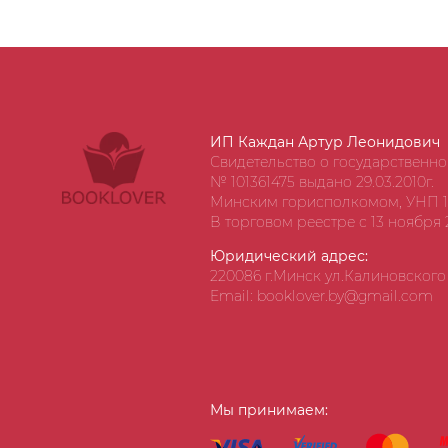
ИП Каждан Артур Леонидович
Свидетельство о государственн
№ 101361475 выдано 29.03.2010г.
Минским горисполкомом, УНП 1
В торговом реестре с 13 ноября 2
Юридический адрес:
220086 г.Минск ул.Калиновского д
Email: booklover.by@gmail.com
Мы принимаем: