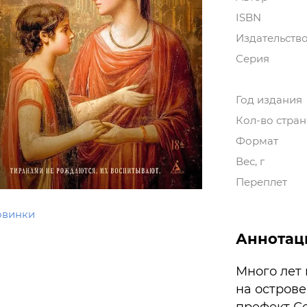
ISBN
Издательств
Серия
Год издания
Кол-во стра
Формат
Вес, г
Переплет
овинки
Аннотац
Много лет
на острове