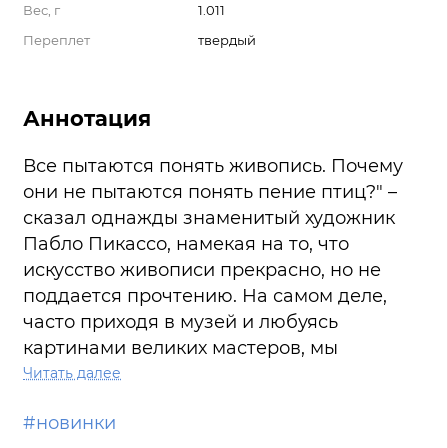
Вес, г
1.011
Переплет
твердый
Аннотация
Все пытаются понять живопись. Почему
они не пытаются понять пение птиц?" –
сказал однажды знаменитый художник
Пабло Пикассо, намекая на то, что
искусство живописи прекрасно, но не
поддается прочтению. На самом деле,
часто приходя в музей и любуясь
картинами великих мастеров, мы
задаемся вопросами: "Что же имел ввиду
Читать далее
художник?", "Что значат те или иные
#новинки
символы или детали на картине?",