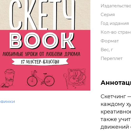
Издательств
Серия
Год издания
Кол-во стра
Формат
Вес, г
Переплет
Аннотац
Скетчинг 
овинки
каждому х
креативно
также учит
движений 