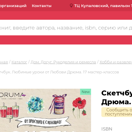
организаций
Контакты
ТЦ Купаловский, павильон 
вная
Каталог
Дом. Досуг. Рукоделия и ремесла
Хобби и развле
тчбук. Любимые уроки от Любови Дрюма. 17 мастер-классов
Скетчб
New
Дрюма. 
Сообщить 
поступлени
ISBN