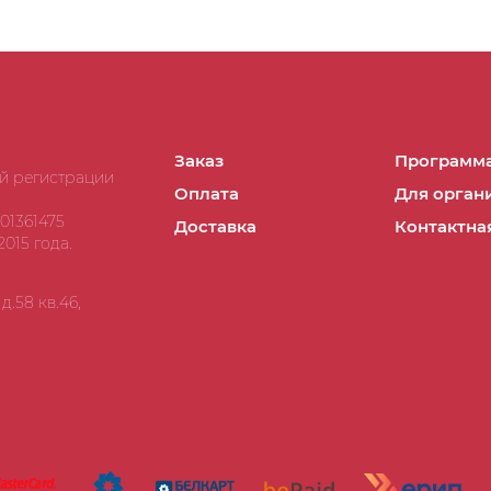
Заказ
Программа
ой регистрации
Оплата
Для орган
01361475
Доставка
Контактна
015 года.
.58 кв.46,