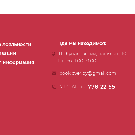
Где мы находимся:
 лояльности
изаций
ТЦ Купаловский, павильон 10
Пн-сб 11:00-19:00
я информация
booklover.by@gmail.com
778-22-55
МТС, А1, Life