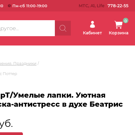
МТС, A1, Life
778-22-55
10
Пн-сб 11:00-19:00
0
Кабинет
Корзина
чения. Праздники
с Поттер
рТ/Умелые лапки. Уютная
ка-антистресс в духе Беатрис
уб.