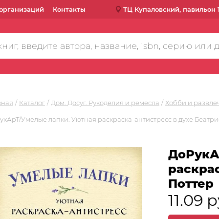
организаций
Контакты
ТЦ Купаловский, павильон 
вная
Каталог
Дом. Досуг. Рукоделия и ремесла
Хобби и развле
укАрТ/Умелые лапки. Уютная раскраска-антистресс в духе Беатри
ДоРукА
раскрас
Поттер
11.09 р