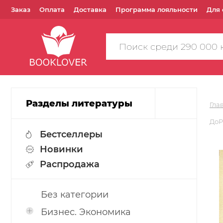
Заказ
Оплата
Доставка
Программа лояльности
Для 
Поиск
по
сайту
Разделы литературы
Гла
ДоР
Бестселлеры
Новинки
Распродажа
Без категории
Бизнес. Экономика