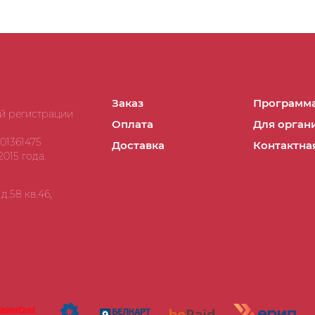
Заказ
Программа
ой регистрации
Оплата
Для орган
01361475
Доставка
Контактна
015 года.
.58 кв.46,