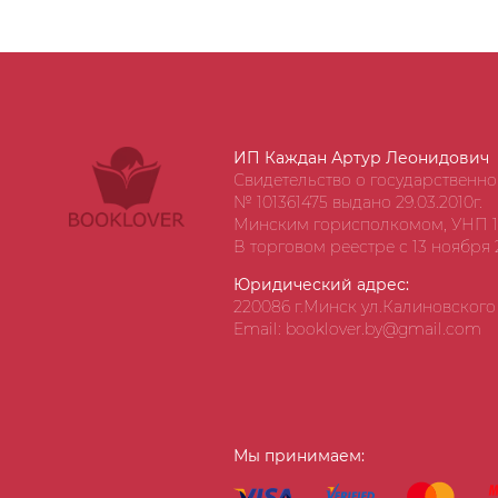
ИП Каждан Артур Леонидович
Свидетельство о государственн
№ 101361475 выдано 29.03.2010г.
Минским горисполкомом, УНП 1
В торговом реестре с 13 ноября 2
Юридический адрес:
220086 г.Минск ул.Калиновского д
Email: booklover.by@gmail.com
Мы принимаем: