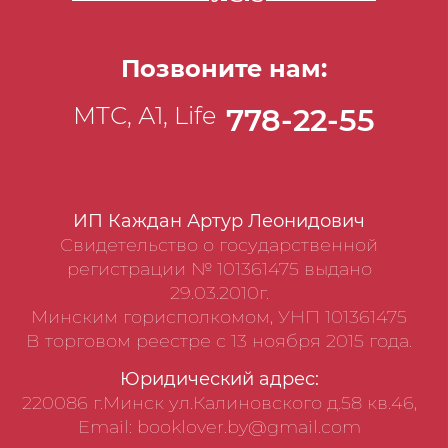
Позвоните нам:
МТС, А1, Life
778-22-55
ИП Каждан Артур Леонидович
Свидетельство о государственной
регистрации № 101361475 выдано
29.03.2010г.
Минским горисполкомом, УНП 101361475
В торговом реестре с 13 ноября 2015 года.
Юридический адрес:
220086 г.Минск ул.Калиновского д.58 кв.46,
Email: booklover.by@gmail.com