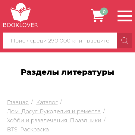
0
Поиск
по
сайту
Разделы литературы
Главная
Каталог
Дом. Досуг. Рукоделия и ремесла
Хобби и развлечения. Праздники
BTS. Раскраска