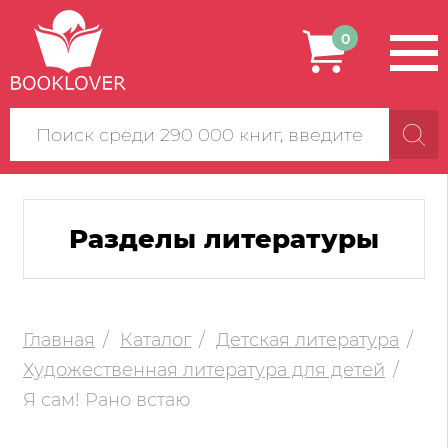
0
Поиск
по
сайту
Разделы литературы
Главная
Каталог
Детская литература
Художественная литература для детей
Я сам! Рано встаю