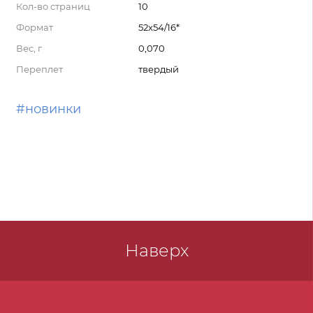
Кол-во страниц
10
Формат
52x54/16*
Вес, г
0,070
Переплет
твердый
#новинки
Наверх