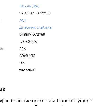
Кинни Дж.
978-5-17-107275-9
о
АСТ
Дневник слабака
9785171072759
17.03.2025
ниц
224
60x84/16
0.35
твердый
ия
эффли большие проблемы. Нанесён ущерб