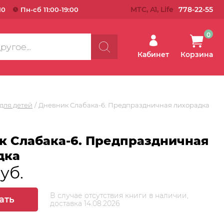
МТС, A1, Life
778-22-55
10
Пн-сб 11:00-19:00
0
Кабинет
Корзина
для детей
Дневник Слабака-6. Предпраздничная лихорадка
к Слабака-6. Предпраздничная
дка
руб.
В случае отсутствия книги в наличии,
ать
доставка 14.08.2026