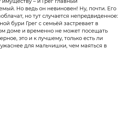
 имуществу – и Грег главный
мый. Но ведь он невиновен! Ну, почти. Его
зоблачат, но тут случается непредвиденное:
ной бури Грег с семьёй застревает в
ом доме и временно не может посещать
ерное, это и к лучшему, только есть ли
ужаснее для мальчишки, чем маяться в
тенах вместе с надоедливыми
иками?