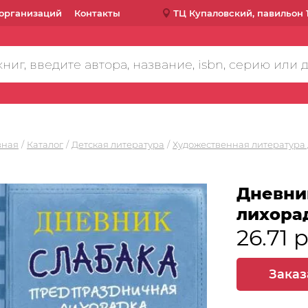
организаций
Контакты
ТЦ Купаловский, павильон 
вная
Каталог
Детская литература
Художественная литература 
Дневни
лихора
26.71 
Заказ