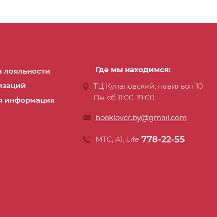
Где мы находимся:
 лояльности
изаций
ТЦ Купаловский, павильон 10
Пн-сб 11:00-19:00
я информация
booklover.by@gmail.com
778-22-55
МТС, А1, Life