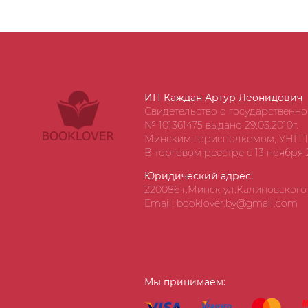
ИП Каждан Артур Леонидович
Свидетельство о государственн
№ 101361475 выдано 29.03.2010г.
Минским горисполкомом, УНП 1
В торговом реестре с 13 ноября 2
Юридический адрес:
220086 г.Минск ул.Калиновского д
Email: booklover.by@gmail.com
Мы принимаем: