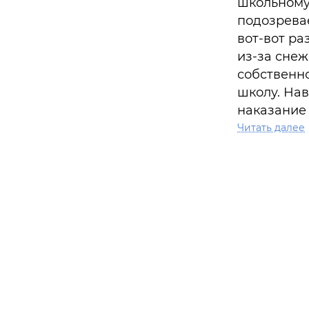
школьному
подозревае
вот-вот ра
из-за снеж
собственн
школу. Нав
наказание 
четырёх с
Читать далее
родственн