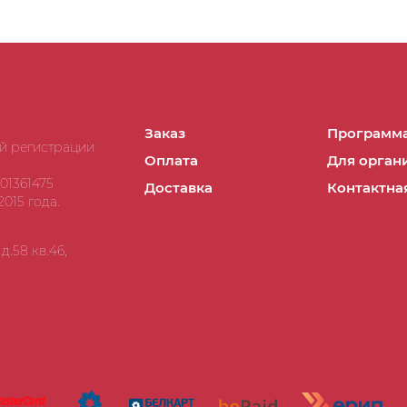
Заказ
Программа
ой регистрации
Оплата
Для орган
01361475
Доставка
Контактна
015 года.
.58 кв.46,