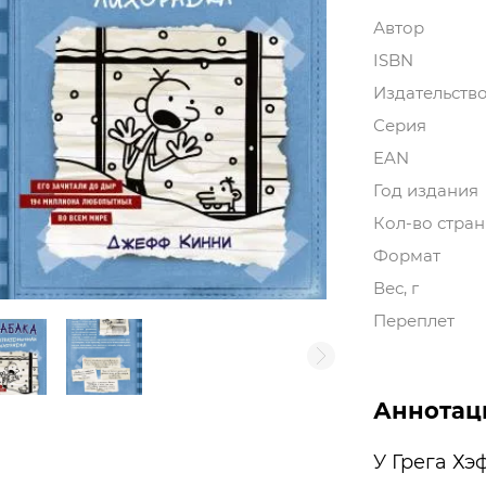
Автор
ISBN
Издательств
Серия
EAN
Год издания
Кол-во стра
Формат
Вес, г
Переплет
Аннотац
У Грега Х