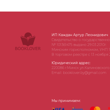
ИП Каждан Артур Леонидович
Свидетельство о государственн
№ 101361475 выдано 29.03.2010г.
Минским горисполкомом, УНП 1
В торговом реестре с 13 ноября 2
Юридический адрес:
220086 г.Минск ул.Калиновского д
Email: booklover.by@gmail.com
Мы принимаем: