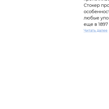
Стокер про
особеннос
любые упо
еще в 1897
переиздани
Читать далее
неоднократ
кинематог
Брэм Стоке
году в Ду
состоялся 
«Хрустальн
«Дракула»,
фантастиче
экранизиро
сих пор.