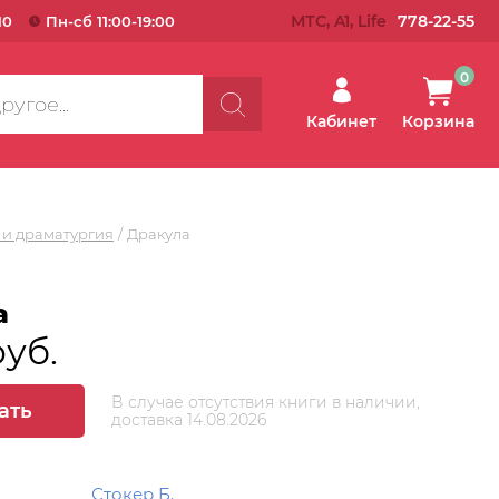
МТС, A1, Life
778-22-55
10
Пн-сб 11:00-19:00
0
Кабинет
Корзина
 и драматургия
Дракула
а
руб.
В случае отсутствия книги в наличии,
ать
доставка 14.08.2026
Стокер Б.