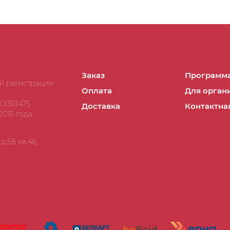
Заказ
Программа
ой регистрации
Оплата
Для орган
01361475
Доставка
Контактна
015 года.
.58 кв.46,