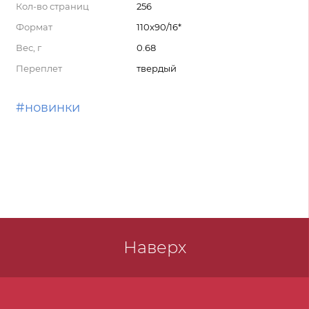
Кол-во страниц
256
Формат
110x90/16*
Вес, г
0.68
Переплет
твердый
#новинки
Наверх