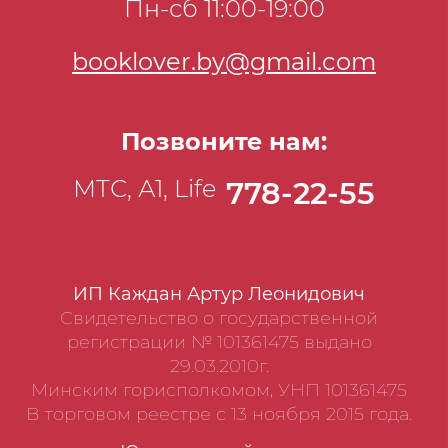
Пн-сб 11:00-19:00
booklover.by@gmail.com
Позвоните нам:
МТС, А1, Life
778-22-55
ИП Каждан Артур Леонидович
Свидетельство о государственной
регистрации № 101361475 выдано
29.03.2010г.
Минским горисполкомом, УНП 101361475
В торговом реестре с 13 ноября 2015 года.