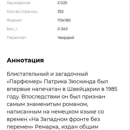
Год издания
2 025
Кол-во страниц
352
Формат
115х180
Вес, г
0.345
Переплет
твердый
Аннотация
Блистательный и загадочный
«Парфюмер» Патрика Зюскинда был
впервые напечатан в Швейцарии в 1985
году. Впоследствии он был признан
самым знаменитым романом,
написанным на немецком языке со
времен «На Западном фронте без
перемен» Ремарка, издан общим