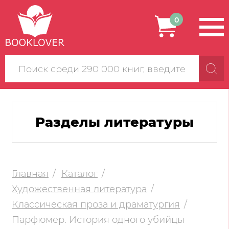
0
Поиск
по
сайту
Разделы литературы
Главная
Каталог
Художественная литература
Классическая проза и драматургия
Парфюмер. История одного убийцы