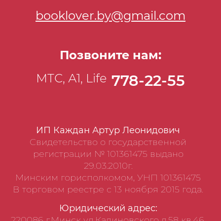
booklover.by@gmail.com
Позвоните нам:
МТС, А1, Life
778-22-55
ИП Каждан Артур Леонидович
Свидетельство о государственной
регистрации № 101361475 выдано
29.03.2010г.
Минским горисполкомом, УНП 101361475
В торговом реестре с 13 ноября 2015 года.
Юридический адрес:
220086 г.Минск ул.Калиновского д.58 кв.46,