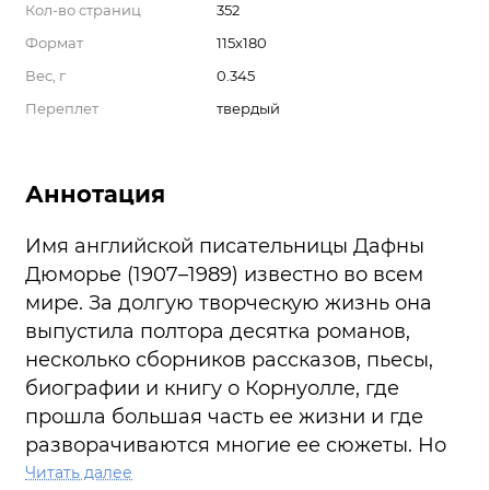
Кол-во страниц
352
Формат
115х180
Вес, г
0.345
Переплет
твердый
Аннотация
Имя английской писательницы Дафны
Дюморье (1907–1989) известно во всем
мире. За долгую творческую жизнь она
выпустила полтора десятка романов,
несколько сборников рассказов, пьесы,
биографии и книгу о Корнуолле, где
прошла большая часть ее жизни и где
разворачиваются многие ее сюжеты. Но
визитной карточкой писательницы
Читать далее