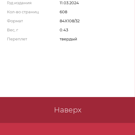
Год издания
11.03.2024
Кол-во страниц
608
Формат
84X108/32
Вес, г
0.43
Переплет
твердый
Наверх