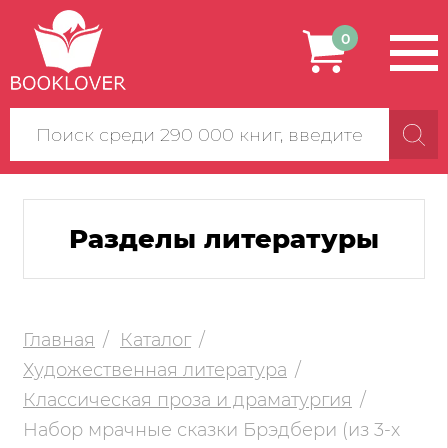
0
Поиск
по
сайту
Разделы литературы
Главная
Каталог
Художественная литература
Классическая проза и драматургия
Набор мрачные сказки Брэдбери (из 3-х