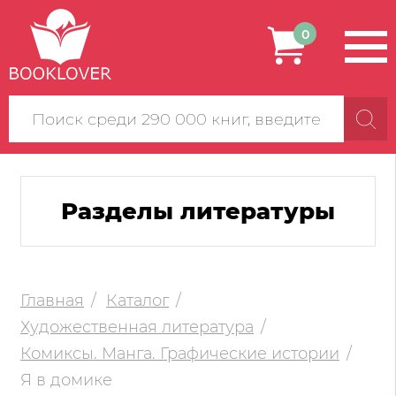
0
Поиск
по
сайту
Разделы литературы
Главная
Каталог
Художественная литература
Комиксы. Манга. Графические истории
Я в домике