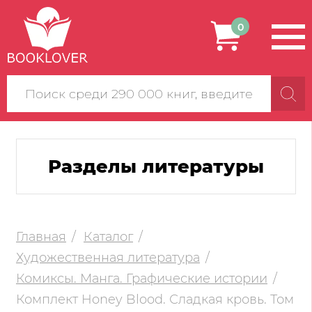
0
Поиск
по
сайту
Разделы литературы
Главная
Каталог
Художественная литература
Комиксы. Манга. Графические истории
Комплект Honey Blood. Сладкая кровь. Том