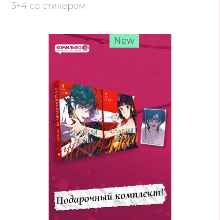
3+4 со стикером
New