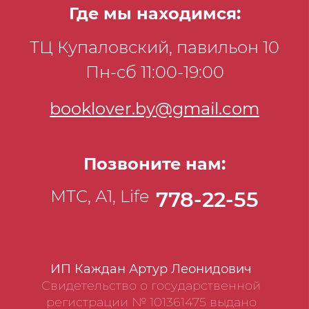
Где мы находимся:
вы найдете внутри. Кому будет полезна
эта книга Специалистам в сфере
ТЦ Купаловский, павильон 10
кибербезопасности и руководителям
Пн-сб 11:00-19:00
компаний, которые хотят лучше
осознавать риски и принимать более
booklover.by@gmail.com
эффективные решения по развитию
безопасности компании в Сети.
Позвоните нам:
МТС, А1, Life
778-22-55
ИП Каждан Артур Леонидович
Свидетельство о государственной
регистрации № 101361475 выдано