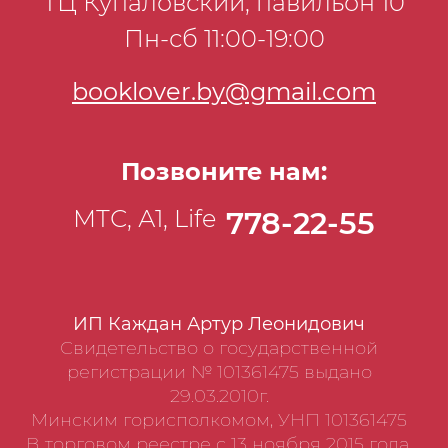
ТЦ Купаловский, павильон 10
компьютера без посторонней помощи!
Пн-сб 11:00-19:00
booklover.by@gmail.com
Позвоните нам:
МТС, А1, Life
778-22-55
ИП Каждан Артур Леонидович
Свидетельство о государственной
регистрации № 101361475 выдано
29.03.2010г.
Минским горисполкомом, УНП 101361475
В торговом реестре с 13 ноября 2015 года.