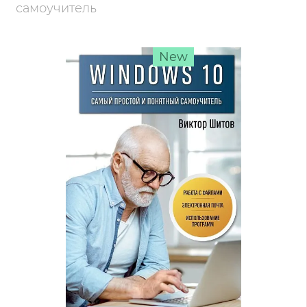
самоучитель
New