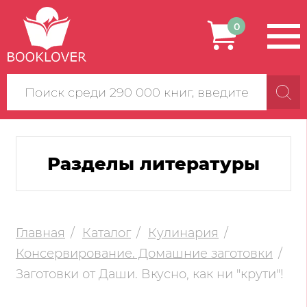
0
Поиск
по
сайту
Разделы литературы
Главная
Каталог
Кулинария
Консервирование. Домашние заготовки
Заготовки от Даши. Вкусно, как ни "крути"!