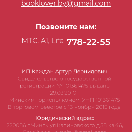
booklover.by@gmail.com
Позвоните нам:
МТС, А1, Life
778-22-55
ИП Каждан Артур Леонидович
Свидетельство о государственной
регистрации № 101361475 выдано
29.03.2010г.
Минским горисполкомом, УНП 101361475
В торговом реестре с 13 ноября 2015 года.
Юридический адрес:
220086 г.Минск ул.Калиновского д.58 кв.46,