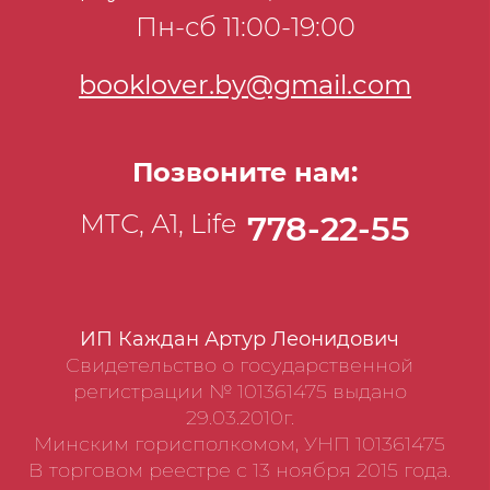
Пн-сб 11:00-19:00
приготовил? Научи и нас!»
booklover.by@gmail.com
Позвоните нам:
МТС, А1, Life
778-22-55
ИП Каждан Артур Леонидович
Свидетельство о государственной
регистрации № 101361475 выдано
29.03.2010г.
Минским горисполкомом, УНП 101361475
В торговом реестре с 13 ноября 2015 года.