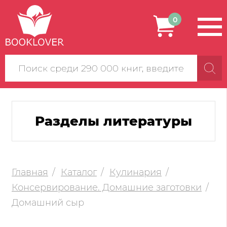
0
Поиск
по
сайту
Разделы литературы
Главная
Каталог
Кулинария
Консервирование. Домашние заготовки
Домашний сыр