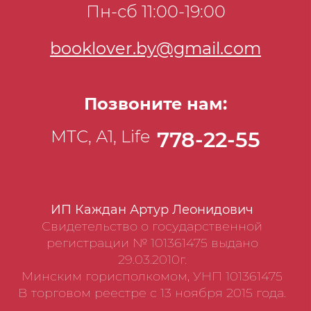
Пн-сб 11:00-19:00
booklover.by@gmail.com
Позвоните нам:
МТС, А1, Life
778-22-55
ИП Каждан Артур Леонидович
Свидетельство о государственной
регистрации № 101361475 выдано
29.03.2010г.
Минским горисполкомом, УНП 101361475
В торговом реестре с 13 ноября 2015 года.