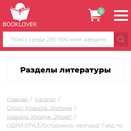
0
Поиск
по
сайту
Разделы литературы
Главная
Каталог
Спорт. Красота. Эротика
Красота. Имидж. Этикет
ОДРИ.STYLE/Осторожно, леопард! Гайд по