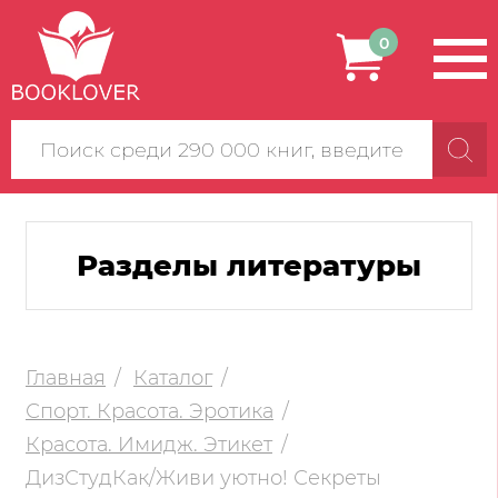
0
Поиск
по
сайту
Разделы литературы
Главная
Каталог
Спорт. Красота. Эротика
Красота. Имидж. Этикет
ДизСтудКак/Живи уютно! Секреты