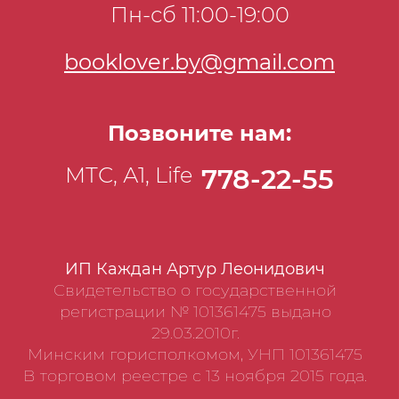
Пн-сб 11:00-19:00
booklover.by@gmail.com
Позвоните нам:
МТС, А1, Life
778-22-55
ИП Каждан Артур Леонидович
Свидетельство о государственной
регистрации № 101361475 выдано
29.03.2010г.
Минским горисполкомом, УНП 101361475
В торговом реестре с 13 ноября 2015 года.