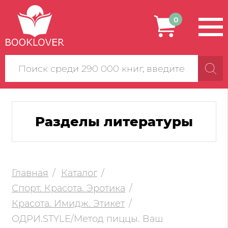
0
Поиск
по
сайту
Разделы литературы
Главная
Каталог
Спорт. Красота. Эротика
Красота. Имидж. Этикет
ОДРИ.STYLE/Метод пиццы. Ваш