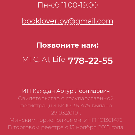
Пн-сб 11:00-19:00
booklover.by@gmail.com
Позвоните нам:
МТС, А1, Life
778-22-55
ИП Каждан Артур Леонидович
Свидетельство о государственной
регистрации № 101361475 выдано
29.03.2010г.
Минским горисполкомом, УНП 101361475
В торговом реестре с 13 ноября 2015 года.