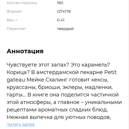
Кол-во страниц
160
Формат
127x176
Вес, г
0.41
Переплет
твердый
Аннотация
Чувствуете этот запах? Это карамель?
Корица? В амстердамской пекарне Petit
gateau Мейке Схалинг готовит кексы,
круассаны, бриоши, эклеры, мадленки,
тарты… В книге она поделится частичкой
этой атмосферы, а главное – уникальными
рецептами ароматных сладких блюд.
Нежная выпечка для уютных поводов,
будь то романтический ужин, семейный
Читать далее