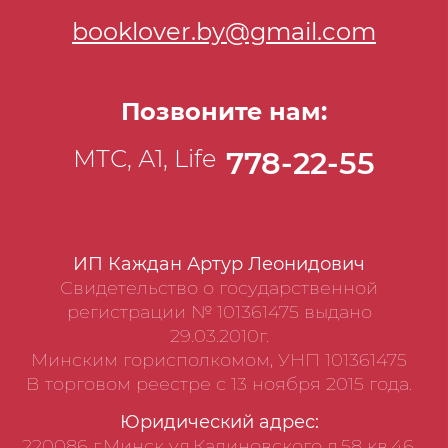
booklover.by@gmail.com
Позвоните нам:
МТС, А1, Life
778-22-55
ИП Каждан Артур Леонидович
Свидетельство о государственной
регистрации № 101361475 выдано
29.03.2010г.
Минским горисполкомом, УНП 101361475
В торговом реестре с 13 ноября 2015 года.
Юридический адрес:
220086 г.Минск ул.Калиновского д.58 кв.46,