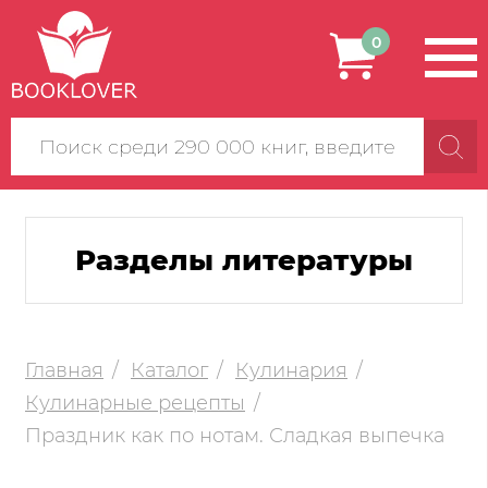
0
Поиск
по
сайту
Разделы литературы
Главная
Каталог
Кулинария
Кулинарные рецепты
Праздник как по нотам. Сладкая выпечка