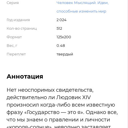
Серия
Человек Мыслящий. Идеи,
способные изменить мир
Год издания
2 024
Кол-во страниц
512
Формат
125х200
Вес, г
0.48
Переплет
твердый
Аннотация
Нет неоспоримых свидетельств,
действительно ли Людовик XIV
произносил когда-либо всем известную
фразу «Государство — это я». Однако все,
что мы знаем о правлении и личности
«короля-солнце», невольно заставляет