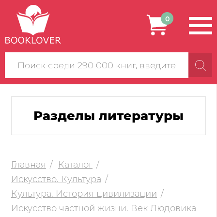
0
Поиск
по
сайту
Разделы литературы
Главная
Каталог
Искусство. Культура
Культура. История цивилизации
Искусство частной жизни. Век Людовика