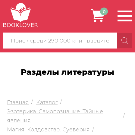
0
Поиск
по
сайту
Разделы литературы
Главная
Каталог
Эзотерика. Самопознание. Тайные
явления
Магия. Колдовство. Суеверия