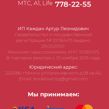
МТС, А1, Life
778-22-55
ИП Каждан Артур Леонидович
Свидетельство о государственной
регистрации № 101361475 выдано
29.03.2010г.
Минским горисполкомом, УНП 101361475
В торговом реестре с 13 ноября 2015 года.
Юридический адрес:
220086 г.Минск ул.Калиновского д.58 кв.46,
Email: booklover.by@gmail.com
Мы принимаем: