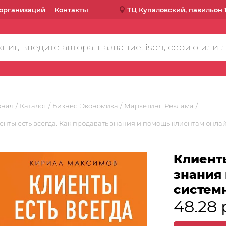
организаций
Контакты
ТЦ Купаловский, павильон 
вная
Каталог
Бизнес. Экономика
Маркетинг. Реклама
енты есть всегда. Как продавать знания и помощь клиентам онлай
Клиенты
знания
системн
48.28 