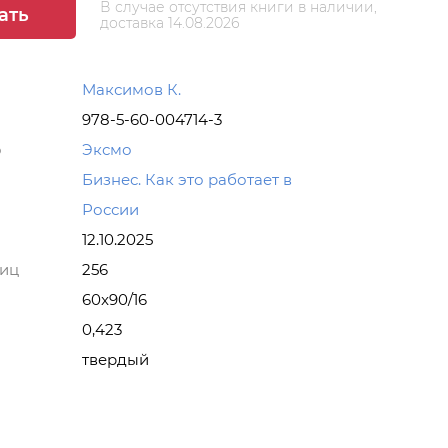
В случае отсутствия книги в наличии,
ать
доставка 14.08.2026
Максимов К.
978-5-60-004714-3
о
Эксмо
Бизнес. Как это работает в
России
12.10.2025
ниц
256
60x90/16
0,423
твердый