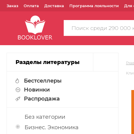
Заказ
Оплата
Доставка
Программа лояльности
Для 
Поиск
по
сайту
Разделы литературы
Гла
Кли
Бестселлеры
Новинки
Распродажа
Без категории
Бизнес. Экономика