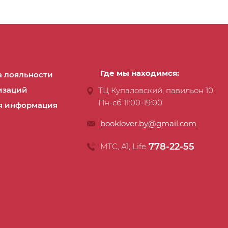
Где мы находимся:
 лояльности
изаций
ТЦ Купаловский, павильон 10
Пн-сб 11:00-19:00
я информация
booklover.by@gmail.com
778-22-55
МТС, А1, Life