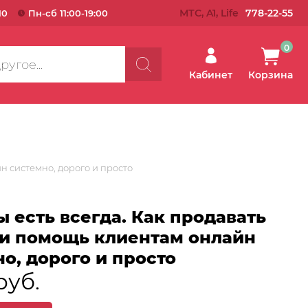
МТС, A1, Life
778-22-55
10
Пн-сб 11:00-19:00
0
Кабинет
Корзина
н системно, дорого и просто
 есть всегда. Как продавать
 и помощь клиентам онлайн
о, дорого и просто
руб.