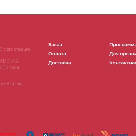
Заказ
Программа
ой регистрации
Оплата
Для орган
01361475
Доставка
Контактна
015 года.
.58 кв.46,