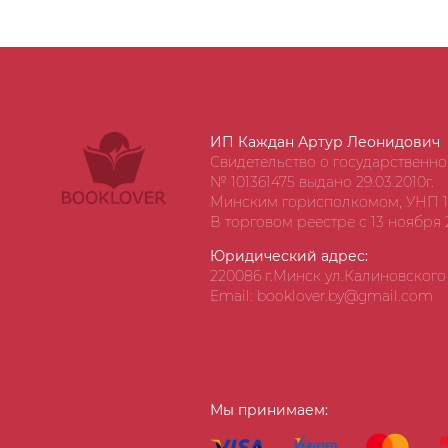
ИП Каждан Артур Леонидович
Свидетельство о государственн
№ 101361475 выдано 29.03.2010г.
Минским горисполкомом, УНП 1
В торговом реестре с 13 ноября 2
Юридический адрес:
220086 г.Минск ул.Калиновского д
Email: booklover.by@gmail.com
Мы принимаем: