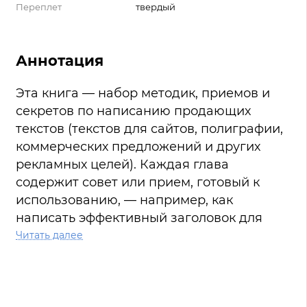
Переплет
твердый
Аннотация
Эта книга — набор методик, приемов и
секретов по написанию продающих
текстов (текстов для сайтов, полиграфии,
коммерческих предложений и других
рекламных целей). Каждая глава
содержит совет или прием, готовый к
использованию, — например, как
написать эффективный заголовок для
текста. Читатель открывает книгу на
Читать далее
нужной странице, выбирает необходимый
ему совет или секрет и внедряет его. Весь
материал издания построен на успешном