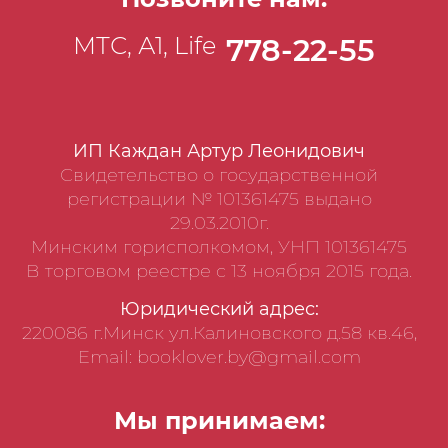
МТС, А1, Life
778-22-55
ИП Каждан Артур Леонидович
Свидетельство о государственной
регистрации № 101361475 выдано
29.03.2010г.
Минским горисполкомом, УНП 101361475
В торговом реестре с 13 ноября 2015 года.
Юридический адрес:
220086 г.Минск ул.Калиновского д.58 кв.46,
Email: booklover.by@gmail.com
Мы принимаем: