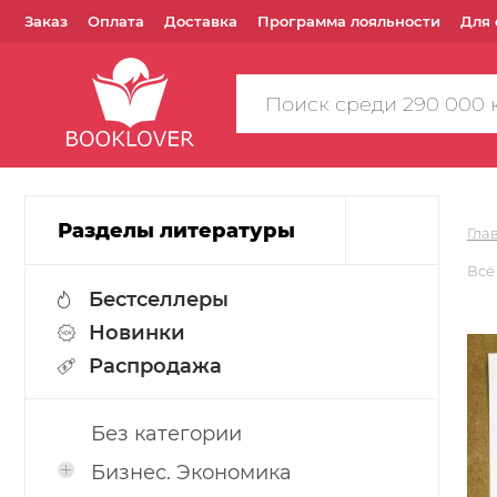
Заказ
Оплата
Доставка
Программа лояльности
Для 
Поиск
по
сайту
Разделы литературы
Гла
Всё
Бестселлеры
Новинки
Распродажа
Без категории
Бизнес. Экономика