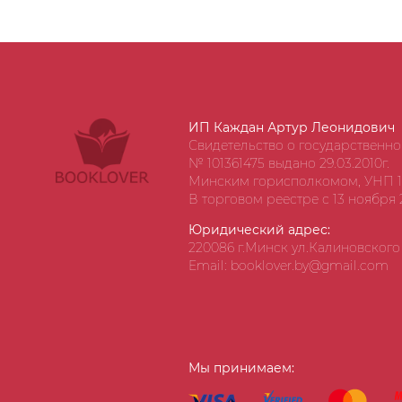
ИП Каждан Артур Леонидович
Свидетельство о государственн
№ 101361475 выдано 29.03.2010г.
Минским горисполкомом, УНП 1
В торговом реестре с 13 ноября 2
Юридический адрес:
220086 г.Минск ул.Калиновского д
Email: booklover.by@gmail.com
Мы принимаем: