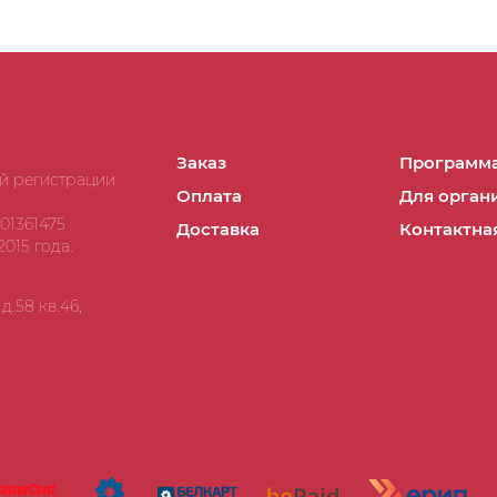
Заказ
Программа
ой регистрации
Оплата
Для орган
01361475
Доставка
Контактна
015 года.
.58 кв.46,