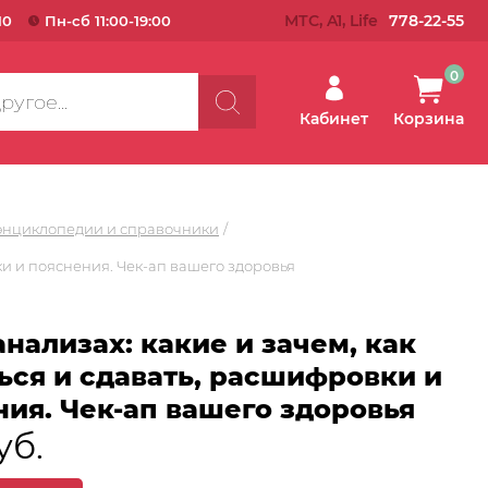
МТС, A1, Life
778-22-55
10
Пн-сб 11:00-19:00
0
Кабинет
Корзина
энциклопедии и справочники
вки и пояснения. Чек-ап вашего здоровья
анализах: какие и зачем, как
ься и сдавать, расшифровки и
ия. Чек-ап вашего здоровья
уб.