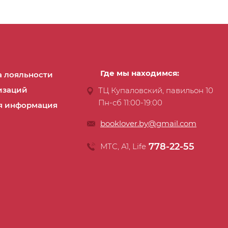
Где мы находимся:
 лояльности
изаций
ТЦ Купаловский, павильон 10
Пн-сб 11:00-19:00
я информация
booklover.by@gmail.com
778-22-55
МТС, А1, Life