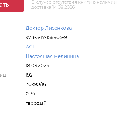
В случае отсутствия книги в наличии,
ать
доставка 14.08.2026
Доктор Лисенкова
978-5-17-158905-9
о
АСТ
Настоящая медицина
18.03.2024
ниц
192
70x90/16
0.34
твердый