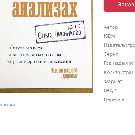
Заказ
Автор
ISBN
Издательств
Серия
Год издания
Кол-во стра
Формат
Вес, г
Переплет
овинки