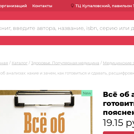
организаций
Контакты
ТЦ Купаловский, павильон 
вная
Каталог
Здоровье. Популярная медицина
Медицинские 
 об анализах: какие и зачем, как готовиться и сдавать, расшифро
Всё об 
New
готовит
пояснен
19.15 р