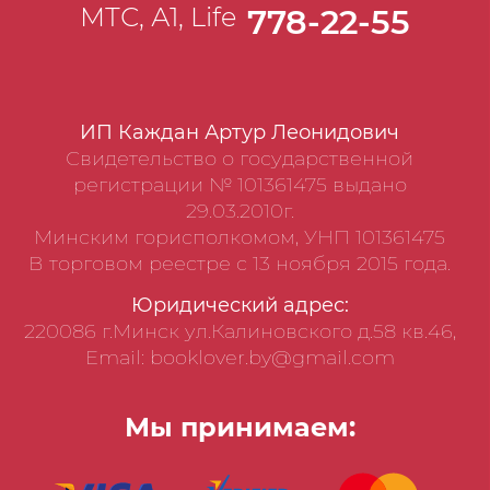
МТС, А1, Life
778-22-55
ИП Каждан Артур Леонидович
Свидетельство о государственной
регистрации № 101361475 выдано
29.03.2010г.
Минским горисполкомом, УНП 101361475
В торговом реестре с 13 ноября 2015 года.
Юридический адрес:
220086 г.Минск ул.Калиновского д.58 кв.46,
Email: booklover.by@gmail.com
Мы принимаем: