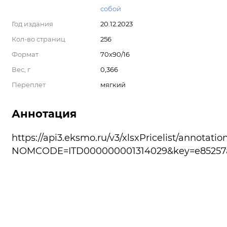
собой
Год издания
20.12.2023
Кол-во страниц
256
Формат
70x90/16
Вес, г
0,366
Переплет
мягкий
Аннотация
https://api3.eksmo.ru/v3/xlsxPricelist/annotatio
NOMCODE=ITD000000001314029&key=e85257a6