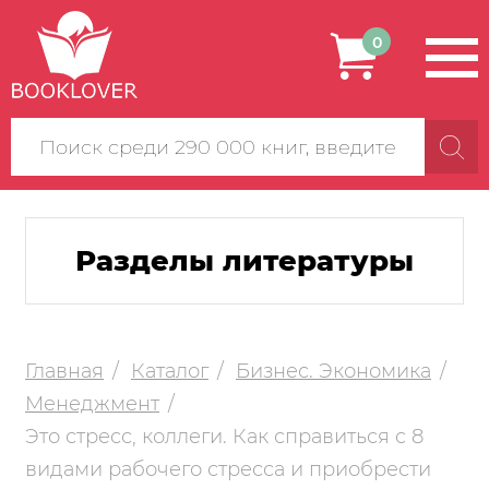
0
Поиск
по
сайту
Разделы литературы
Главная
Каталог
Бизнес. Экономика
Менеджмент
Это стресс, коллеги. Как справиться с 8
видами рабочего стресса и приобрести