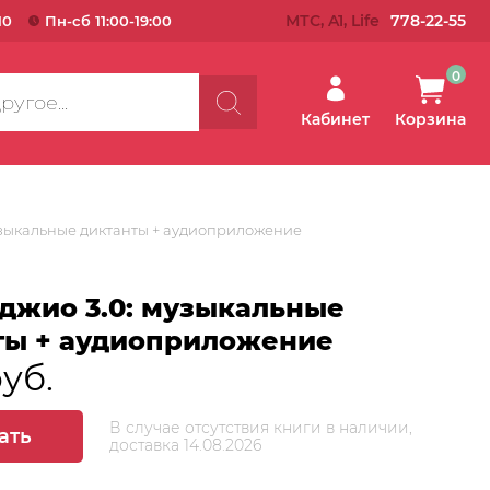
МТС, A1, Life
778-22-55
10
Пн-сб 11:00-19:00
0
Кабинет
Корзина
узыкальные диктанты + аудиоприложение
джио 3.0: музыкальные
ты + аудиоприложение
руб.
В случае отсутствия книги в наличии,
ать
доставка 14.08.2026