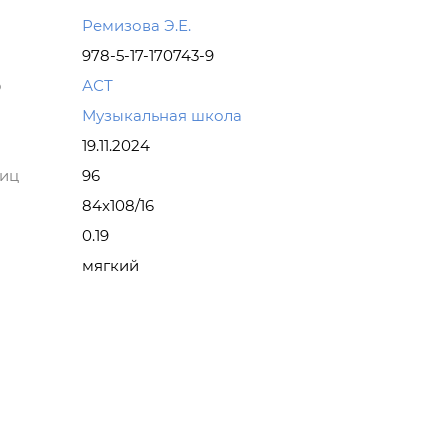
Ремизова Э.Е.
978-5-17-170743-9
о
АСТ
Музыкальная школа
19.11.2024
ниц
96
84x108/16
0.19
мягкий