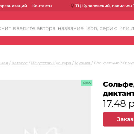
организаций
Контакты
ТЦ Купаловский, павильон 
вная
Каталог
Искусство. Культура
Музыка
Сольфеджио 3.0: м
Сольфе
New
диктан
17.48 
Заказ