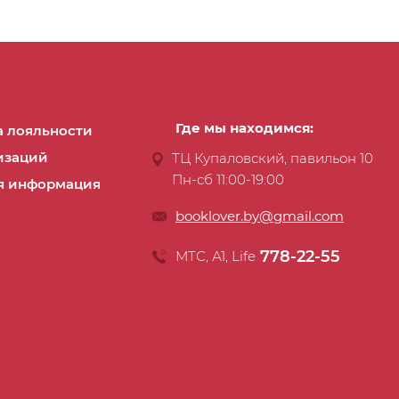
Где мы находимся:
 лояльности
изаций
ТЦ Купаловский, павильон 10
Пн-сб 11:00-19:00
я информация
booklover.by@gmail.com
778-22-55
МТС, А1, Life