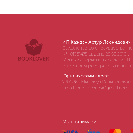
ИП Каждан Артур Леонидович
Свидетельство о государственн
№ 101361475 выдано 29.03.2010г.
Минским горисполкомом, УНП 1
В торговом реестре с 13 ноября 2
Юридический адрес:
220086 г.Минск ул.Калиновского д
Email: booklover.by@gmail.com
Мы принимаем: