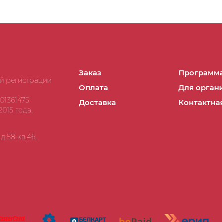
Заказ
Программа
ой регистрации
Оплата
Для орган
01361475
Доставка
Контактна
015 года.
.58 кв.46,