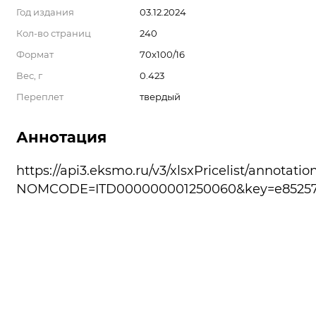
Год издания
03.12.2024
Кол-во страниц
240
Формат
70x100/16
Вес, г
0.423
Переплет
твердый
Аннотация
https://api3.eksmo.ru/v3/xlsxPricelist/annotatio
NOMCODE=ITD000000001250060&key=e85257a