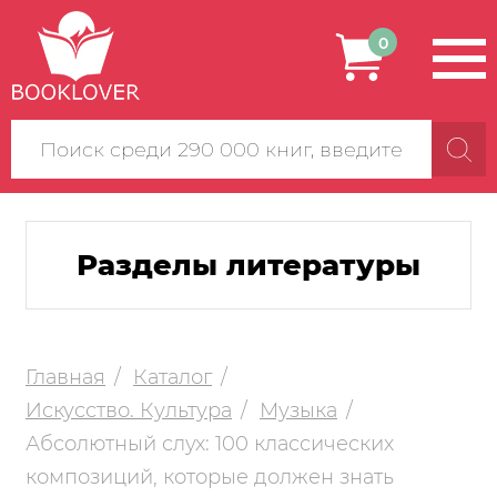
0
Поиск
по
сайту
Разделы литературы
Главная
Каталог
Искусство. Культура
Музыка
Абсолютный слух: 100 классических
композиций, которые должен знать